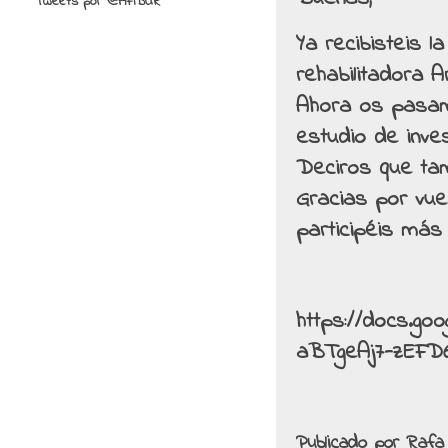
Tweets por @AFIBUR
Ya recibisteis l
rehabilitadora 
Ahora os pasamo
estudio de inves
Deciros que tam
Gracias por vu
participéis más
https://docs.g
aBTgeAj7-zEFD
Publicado por
Rafa