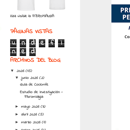
Haz visible la FIBROMIALGIA
PÁGINAS VISTAS
u
n
d
e
f
i
n
e
d
ARCHIVOS DEL BLOG
2026
(15)
▼
junio 2026
(2)
▼
Guía de Cocemfe
Estudio de investigación -
Fibromialgia
mayo 2026
(3)
►
abril 2026
(5)
►
marzo 2026
(1)
►
►