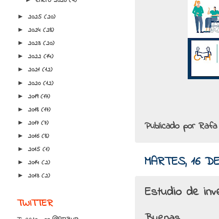
enero 2026
(4)
2025
(20)
►
2024
(28)
►
2023
(20)
►
2022
(14)
►
2021
(12)
►
2020
(12)
►
2019
(17)
►
2018
(17)
►
2017
(7)
►
Publicado por
Rafa
2016
(8)
►
2015
(1)
►
MARTES, 16 D
2014
(2)
►
2013
(2)
►
Estudio de inve
TWITTER
Buenas,